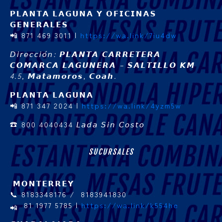
𝗣𝗟𝗔𝗡𝗧𝗔 𝗟𝗔𝗚𝗨𝗡𝗔 𝗬 𝗢𝗙𝗜𝗖𝗜𝗡𝗔𝗦
𝗚𝗘𝗡𝗘𝗥𝗔𝗟𝗘𝗦
📲 871 469 3011 |
https://wa.link/7iu4dw
𝘋𝘪𝘳𝘦𝘤𝘤𝘪𝘰́𝘯: 𝙋𝙇𝘼𝙉𝙏𝘼 𝘾𝘼𝙍𝙍𝙀𝙏𝙀𝙍𝘼
𝘾𝙊𝙈𝘼𝙍𝘾𝘼 𝙇𝘼𝙂𝙐𝙉𝙀𝙍𝘼 – 𝙎𝘼𝙇𝙏𝙄𝙇𝙇𝙊 𝙆𝙈
4.5, 𝙈𝙖𝙩𝙖𝙢𝙤𝙧𝙤𝙨, 𝘾𝙤𝙖𝙝.
𝗣𝗟𝗔𝗡𝗧𝗔 𝗟𝗔𝗚𝗨𝗡𝗔
📲 871 347 2024 |
https://wa.link/4yzm5w
☎ 800 4040434
𝘓𝘢𝘥𝘢 𝘚𝘪𝘯 𝘊𝘰𝘴𝘵𝘰
SUCURSALES
𝗠𝗢𝗡𝗧𝗘𝗥𝗥𝗘𝗬
📞 8183348176 / 8183941830
81 1977 5785 |
https://wa.link/k554he