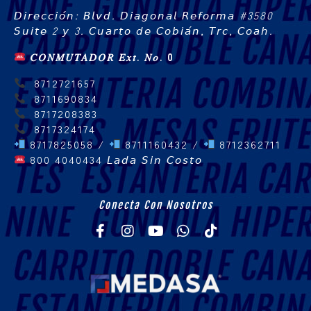
𝘋𝘪𝘳𝘦𝘤𝘤𝘪𝘰́𝘯: 𝘉𝘭𝘷𝘥. 𝘋𝘪𝘢𝘨𝘰𝘯𝘢𝘭 𝘙𝘦𝘧𝘰𝘳𝘮𝘢 #3580
𝘚𝘶𝘪𝘵𝘦 2 𝘺 3. 𝘊𝘶𝘢𝘳𝘵𝘰 𝘥𝘦 𝘊𝘰𝘣𝘪𝘢́𝘯, 𝘛𝘳𝘤, 𝘊𝘰𝘢𝘩.
𝐶𝑂𝑁𝑀𝑈𝑇𝐴𝐷𝑂𝑅 𝐸𝑥𝑡. 𝑁𝑜. 0
8712721657
8711690834
8717208383
8717324174
8717825058 /
8711160432 /
8712362711
800 4040434
𝘓𝘢𝘥𝘢 𝘚𝘪𝘯 𝘊𝘰𝘴𝘵𝘰
Conecta Con Nosotros