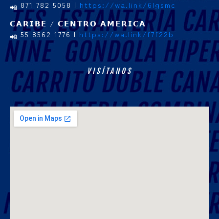
871 782 5058 |
https://wa.link/6lgsmc
𝗖𝗔𝗥𝗜𝗕𝗘 / 𝗖𝗘𝗡𝗧𝗥𝗢 𝗔𝗠𝗘𝗥𝗜𝗖𝗔
55 8562 1776 |
https://wa.link/f7f22b
VISÍTANOS