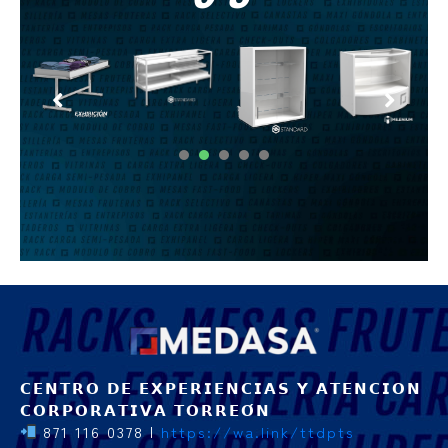
1
2
3
4
5
𝗖𝗘𝗡𝗧𝗥𝗢 𝗗𝗘 𝗘𝗫𝗣𝗘𝗥𝗜𝗘𝗡𝗖𝗜𝗔𝗦 𝗬 𝗔𝗧𝗘𝗡𝗖𝗜𝗢𝗡
𝗖𝗢𝗥𝗣𝗢𝗥𝗔𝗧𝗜𝗩𝗔 𝗧𝗢𝗥𝗥𝗘𝗢́𝗡
871 116 0378 |
https://wa.link/ttdpts