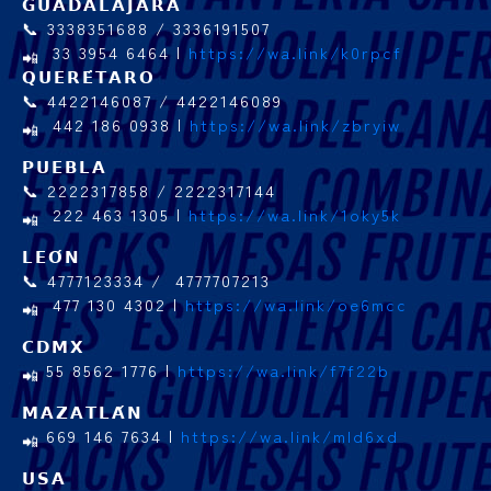
𝗚𝗨𝗔𝗗𝗔𝗟𝗔𝗝𝗔𝗥𝗔
📞 3338351688 / 3336191507
33 3954 6464 |
https://wa.link/k0rpcf
𝗤𝗨𝗘𝗥𝗘́𝗧𝗔𝗥𝗢
📞 4422146087 / 4422146089
442 186 0938 |
https://wa.link/zbryiw
𝗣𝗨𝗘𝗕𝗟𝗔
📞 2222317858 / 2222317144
222 463 1305 |
https://wa.link/1oky5k
𝗟𝗘𝗢́𝗡
📞 4777123334 / 4777707213
477 130 4302 |
https://wa.link/oe6mcc
𝗖𝗗𝗠𝗫
55 8562 1776 |
https://wa.link/f7f22b
𝗠𝗔𝗭𝗔𝗧𝗟𝗔́𝗡
669 146 7634 |
https://wa.link/mld6xd
𝗨𝗦𝗔