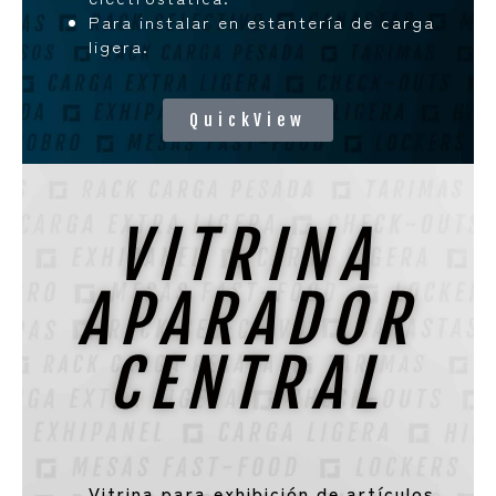
Para instalar en estantería de carga
ligera.
QuickView
VITRINA
APARADOR
CENTRAL
Vitrina para exhibición de artículos