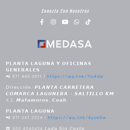
Conecta Con Nosotros
𝗣𝗟𝗔𝗡𝗧𝗔 𝗟𝗔𝗚𝗨𝗡𝗔 𝗬 𝗢𝗙𝗜𝗖𝗜𝗡𝗔𝗦
𝗚𝗘𝗡𝗘𝗥𝗔𝗟𝗘𝗦
📲 871 469 3011 |
https://wa.link/7iu4dw
𝘋𝘪𝘳𝘦𝘤𝘤𝘪𝘰́𝘯: 𝙋𝙇𝘼𝙉𝙏𝘼 𝘾𝘼𝙍𝙍𝙀𝙏𝙀𝙍𝘼
𝘾𝙊𝙈𝘼𝙍𝘾𝘼 𝙇𝘼𝙂𝙐𝙉𝙀𝙍𝘼 – 𝙎𝘼𝙇𝙏𝙄𝙇𝙇𝙊 𝙆𝙈
4.5, 𝙈𝙖𝙩𝙖𝙢𝙤𝙧𝙤𝙨, 𝘾𝙤𝙖𝙝.
𝗣𝗟𝗔𝗡𝗧𝗔 𝗟𝗔𝗚𝗨𝗡𝗔
📲 871 347 2024 |
https://wa.link/4yzm5w
☎ 800 4040434
𝘓𝘢𝘥𝘢 𝘚𝘪𝘯 𝘊𝘰𝘴𝘵𝘰