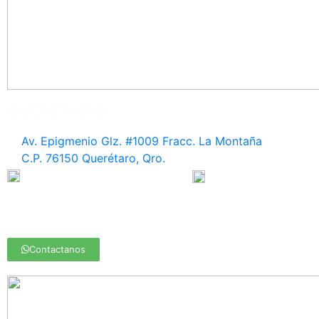
QUERÉTARO
Av. Epigmenio Glz. #1009 Fracc. La Montaña
C.P. 76150 Querétaro, Qro.
442 214 6087 / 442 214 60 89
442 186 09 38
queretaro@medasa.mx
Contactanos