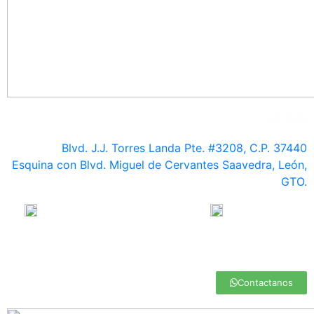
LEÓN
Blvd. J.J. Torres Landa Pte. #3208, C.P. 37440
Esquina con Blvd. Miguel de Cervantes Saavedra, León,
GTO.
477 712 33 34 / 477 770 72 13
477 130 43 02
leon@medasa.mx
Contactanos