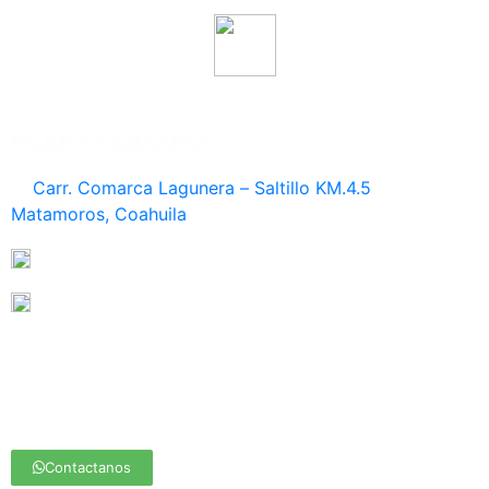
PLANTA LAGUNA
Carr. Comarca Lagunera – Saltillo KM.4.5
Matamoros, Coahuila
871 169 08 34 /
871 149 05 20 / 871 272 16 57
871 116 04 32 / 871 782 50 58 / 871 469 30 11 / 871
137 29 31
laguna@medasa.mx / fabrica@medasa.mx /
ventas@medasa.mx
Contactanos