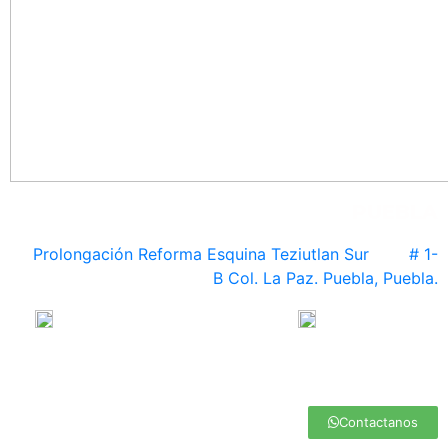
PUEBLA
Prolongación Reforma Esquina Teziutlan Sur # 1-
B Col. La Paz. Puebla, Puebla.
222 231 78 58 / 222 231 71 44
222 463 13 05
puebla@medasa.mx
Contactanos