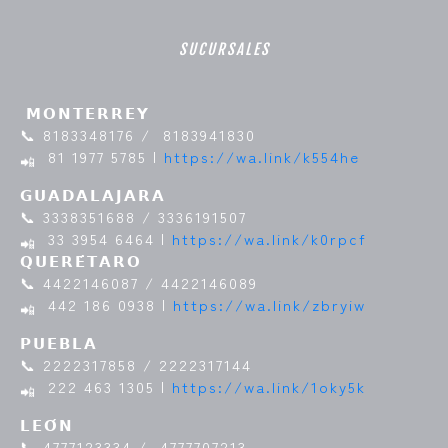
SUCURSALES
𝗠𝗢𝗡𝗧𝗘𝗥𝗥𝗘𝗬
📞 8183348176 / 8183941830
81 1977 5785 |
https://wa.link/k554he
𝗚𝗨𝗔𝗗𝗔𝗟𝗔𝗝𝗔𝗥𝗔
📞 3338351688 / 3336191507
33 3954 6464 |
https://wa.link/k0rpcf
𝗤𝗨𝗘𝗥𝗘́𝗧𝗔𝗥𝗢
📞 4422146087 / 4422146089
442 186 0938 |
https://wa.link/zbryiw
𝗣𝗨𝗘𝗕𝗟𝗔
📞 2222317858 / 2222317144
222 463 1305 |
https://wa.link/1oky5k
𝗟𝗘𝗢́𝗡
📞 4777123334 / 4777707213