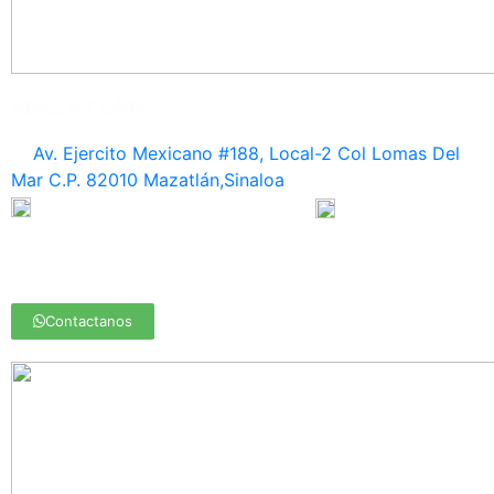
MAZATLÁN
Av. Ejercito Mexicano #188, Local-2 Col Lomas Del
Mar C.P. 82010 Mazatlán,Sinaloa
669 990 53 79 / 669 990 53 26
669 146 76 34
mazatlan@medasa.mx
Contactanos