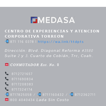
𝗖𝗘𝗡𝗧𝗥𝗢 𝗗𝗘 𝗘𝗫𝗣𝗘𝗥𝗜𝗘𝗡𝗖𝗜𝗔𝗦 𝗬 𝗔𝗧𝗘𝗡𝗖𝗜𝗢𝗡
𝗖𝗢𝗥𝗣𝗢𝗥𝗔𝗧𝗜𝗩𝗔 𝗧𝗢𝗥𝗥𝗘𝗢́𝗡
871 116 0378 |
https://wa.link/ttdpts
𝘋𝘪𝘳𝘦𝘤𝘤𝘪𝘰́𝘯: 𝘉𝘭𝘷𝘥. 𝘋𝘪𝘢𝘨𝘰𝘯𝘢𝘭 𝘙𝘦𝘧𝘰𝘳𝘮𝘢 #3580
𝘚𝘶𝘪𝘵𝘦 2 𝘺 3. 𝘊𝘶𝘢𝘳𝘵𝘰 𝘥𝘦 𝘊𝘰𝘣𝘪𝘢́𝘯, 𝘛𝘳𝘤, 𝘊𝘰𝘢𝘩.
𝐶𝑂𝑁𝑀𝑈𝑇𝐴𝐷𝑂𝑅 𝐸𝑥𝑡. 𝑁𝑜. 0
8712721657
8711690834
8717208383
8717324174
8717825058 /
8711160432 /
8712362711
800 4040434
𝘓𝘢𝘥𝘢 𝘚𝘪𝘯 𝘊𝘰𝘴𝘵𝘰