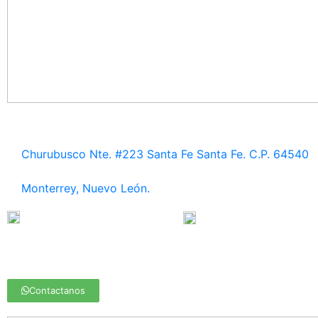
MONTERREY
Churubusco Nte. #223 Santa Fe
Santa Fe. C.P. 64540
Monterrey, Nuevo León.
818 334 81 76 / 818 394 18 30
811 977 57 85
monterrey@medasa.mx
Contactanos