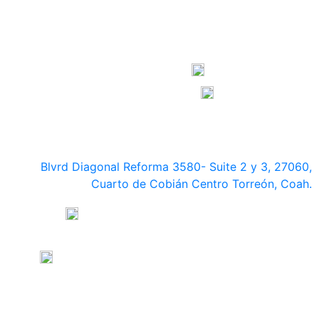
contacto@medasa.mx
800 404 04 34
871 236 27 11
CENTRO DE EXPERIENCIAS Y ATENCIÓN
CORPORATIVA
Blvrd Diagonal Reforma 3580- Suite 2 y 3, 27060,
Cuarto de Cobián Centro Torreón, Coah.
871 2721657 / 8712327 11 / 8004040434 /
8717208383 / 8717324174
871 782 50 58 / 871 347 20 24 / 55 85 62 17 76
ventas@medasa.mx /
ventas.mexico@medasa.mx