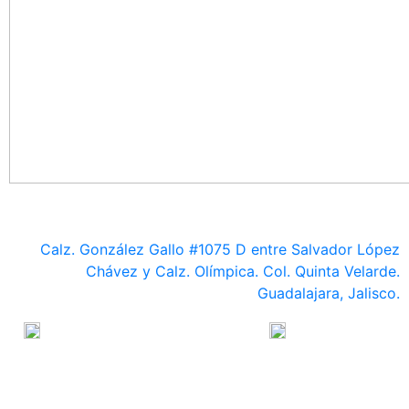
GUADALAJARA
Calz. González Gallo #1075 D entre Salvador López
Chávez y Calz. Olímpica. Col. Quinta Velarde.
Guadalajara, Jalisco.
333 835 16 88 / 333 619 15 07
333 954 64 64
guadalajara@medasa.mx