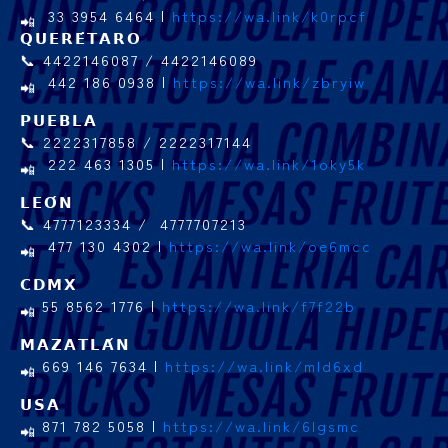
33 3954 6464 |
https://wa.link/k0rpcf
𝗤𝗨𝗘𝗥𝗘́𝗧𝗔𝗥𝗢
📞 4422146087 / 4422146089
442 186 0938 |
https://wa.link/zbryiw
𝗣𝗨𝗘𝗕𝗟𝗔
📞 2222317858 / 2222317144
222 463 1305 |
https://wa.link/1oky5k
𝗟𝗘𝗢́𝗡
📞 4777123334 / 4777707213
477 130 4302 |
https://wa.link/oe6mcc
𝗖𝗗𝗠𝗫
55 8562 1776 |
https://wa.link/f7f22b
𝗠𝗔𝗭𝗔𝗧𝗟𝗔́𝗡
669 146 7634 |
https://wa.link/mld6xd
𝗨𝗦𝗔
871 782 5058 |
https://wa.link/6lgsmc