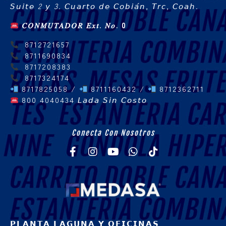
𝘚𝘶𝘪𝘵𝘦 2 𝘺 3. 𝘊𝘶𝘢𝘳𝘵𝘰 𝘥𝘦 𝘊𝘰𝘣𝘪𝘢́𝘯, 𝘛𝘳𝘤, 𝘊𝘰𝘢𝘩.
𝐶𝑂𝑁𝑀𝑈𝑇𝐴𝐷𝑂𝑅 𝐸𝑥𝑡. 𝑁𝑜. 0
8712721657
8711690834
8717208383
8717324174
8717825058 /
8711160432 /
8712362711
800 4040434
𝘓𝘢𝘥𝘢 𝘚𝘪𝘯 𝘊𝘰𝘴𝘵𝘰
Conecta Con Nosotros
𝗣𝗟𝗔𝗡𝗧𝗔 𝗟𝗔𝗚𝗨𝗡𝗔 𝗬 𝗢𝗙𝗜𝗖𝗜𝗡𝗔𝗦