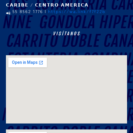
𝗖𝗔𝗥𝗜𝗕𝗘 / 𝗖𝗘𝗡𝗧𝗥𝗢 𝗔𝗠𝗘𝗥𝗜𝗖𝗔
55 8562 1776 |
https://wa.link/f7f22b
VISÍTANOS