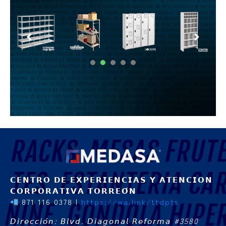
1
2
3
4
5
𝗖𝗘𝗡𝗧𝗥𝗢 𝗗𝗘 𝗘𝗫𝗣𝗘𝗥𝗜𝗘𝗡𝗖𝗜𝗔𝗦 𝗬 𝗔𝗧𝗘𝗡𝗖𝗜𝗢𝗡
𝗖𝗢𝗥𝗣𝗢𝗥𝗔𝗧𝗜𝗩𝗔 𝗧𝗢𝗥𝗥𝗘𝗢́𝗡
871 116 0378 |
https://wa.link/ttdpts
𝘋𝘪𝘳𝘦𝘤𝘤𝘪𝘰́𝘯: 𝘉𝘭𝘷𝘥. 𝘋𝘪𝘢𝘨𝘰𝘯𝘢𝘭 𝘙𝘦𝘧𝘰𝘳𝘮𝘢 #3580