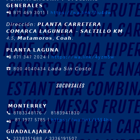
𝗚𝗘𝗡𝗘𝗥𝗔𝗟𝗘𝗦
📲 871 469 3011 |
https://wa.link/7iu4dw
𝘋𝘪𝘳𝘦𝘤𝘤𝘪𝘰́𝘯: 𝙋𝙇𝘼𝙉𝙏𝘼 𝘾𝘼𝙍𝙍𝙀𝙏𝙀𝙍𝘼
𝘾𝙊𝙈𝘼𝙍𝘾𝘼 𝙇𝘼𝙂𝙐𝙉𝙀𝙍𝘼 – 𝙎𝘼𝙇𝙏𝙄𝙇𝙇𝙊 𝙆𝙈
4.5, 𝙈𝙖𝙩𝙖𝙢𝙤𝙧𝙤𝙨, 𝘾𝙤𝙖𝙝.
𝗣𝗟𝗔𝗡𝗧𝗔 𝗟𝗔𝗚𝗨𝗡𝗔
📲 871 347 2024 |
https://wa.link/4yzm5w
☎ 800 4040434
𝘓𝘢𝘥𝘢 𝘚𝘪𝘯 𝘊𝘰𝘴𝘵𝘰
SUCURSALES
𝗠𝗢𝗡𝗧𝗘𝗥𝗥𝗘𝗬
📞 8183348176 / 8183941830
81 1977 5785 |
https://wa.link/k554he
𝗚𝗨𝗔𝗗𝗔𝗟𝗔𝗝𝗔𝗥𝗔
📞 3338351688 / 3336191507