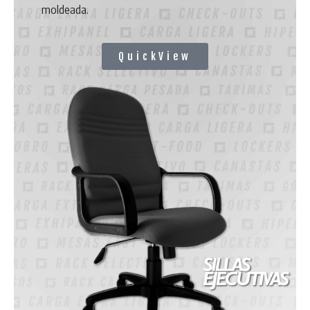
moldeada.
QuickView