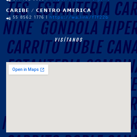
𝗖𝗔𝗥𝗜𝗕𝗘 / 𝗖𝗘𝗡𝗧𝗥𝗢 𝗔𝗠𝗘𝗥𝗜𝗖𝗔
55 8562 1776 |
https://wa.link/f7f22b
VISÍTANOS