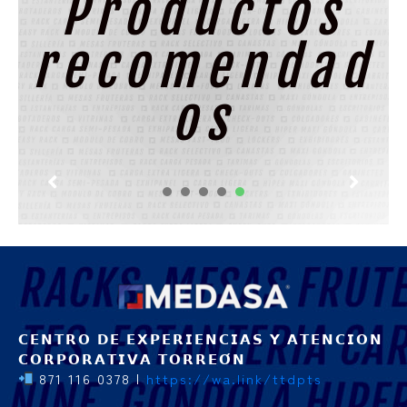
Productos
recomendad
os
1
2
3
4
5
𝗖𝗘𝗡𝗧𝗥𝗢 𝗗𝗘 𝗘𝗫𝗣𝗘𝗥𝗜𝗘𝗡𝗖𝗜𝗔𝗦 𝗬 𝗔𝗧𝗘𝗡𝗖𝗜𝗢𝗡
𝗖𝗢𝗥𝗣𝗢𝗥𝗔𝗧𝗜𝗩𝗔 𝗧𝗢𝗥𝗥𝗘𝗢́𝗡
871 116 0378 |
https://wa.link/ttdpts