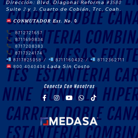
𝘋𝘪𝘳𝘦𝘤𝘤𝘪𝘰́𝘯: 𝘉𝘭𝘷𝘥. 𝘋𝘪𝘢𝘨𝘰𝘯𝘢𝘭 𝘙𝘦𝘧𝘰𝘳𝘮𝘢 #3580
𝘚𝘶𝘪𝘵𝘦 2 𝘺 3. 𝘊𝘶𝘢𝘳𝘵𝘰 𝘥𝘦 𝘊𝘰𝘣𝘪𝘢́𝘯, 𝘛𝘳𝘤, 𝘊𝘰𝘢𝘩.
𝐶𝑂𝑁𝑀𝑈𝑇𝐴𝐷𝑂𝑅 𝐸𝑥𝑡. 𝑁𝑜. 0
8712721657
8711690834
8717208383
8717324174
8717825058 /
8711160432 /
8712362711
800 4040434
𝘓𝘢𝘥𝘢 𝘚𝘪𝘯 𝘊𝘰𝘴𝘵𝘰
Conecta Con Nosotros