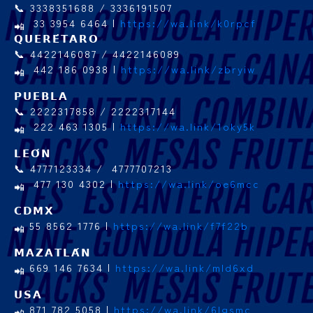
📞 3338351688 / 3336191507
33 3954 6464 |
https://wa.link/k0rpcf
𝗤𝗨𝗘𝗥𝗘́𝗧𝗔𝗥𝗢
📞 4422146087 / 4422146089
442 186 0938 |
https://wa.link/zbryiw
𝗣𝗨𝗘𝗕𝗟𝗔
📞 2222317858 / 2222317144
222 463 1305 |
https://wa.link/1oky5k
𝗟𝗘𝗢́𝗡
📞 4777123334 / 4777707213
477 130 4302 |
https://wa.link/oe6mcc
𝗖𝗗𝗠𝗫
55 8562 1776 |
https://wa.link/f7f22b
𝗠𝗔𝗭𝗔𝗧𝗟𝗔́𝗡
669 146 7634 |
https://wa.link/mld6xd
𝗨𝗦𝗔
871 782 5058 |
https://wa.link/6lgsmc