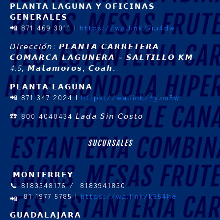
𝗣𝗟𝗔𝗡𝗧𝗔 𝗟𝗔𝗚𝗨𝗡𝗔 𝗬 𝗢𝗙𝗜𝗖𝗜𝗡𝗔𝗦
𝗚𝗘𝗡𝗘𝗥𝗔𝗟𝗘𝗦
📲 871 469 3011 |
https://wa.link/7iu4dw
𝘋𝘪𝘳𝘦𝘤𝘤𝘪𝘰́𝘯: 𝙋𝙇𝘼𝙉𝙏𝘼 𝘾𝘼𝙍𝙍𝙀𝙏𝙀𝙍𝘼
𝘾𝙊𝙈𝘼𝙍𝘾𝘼 𝙇𝘼𝙂𝙐𝙉𝙀𝙍𝘼 – 𝙎𝘼𝙇𝙏𝙄𝙇𝙇𝙊 𝙆𝙈
4.5, 𝙈𝙖𝙩𝙖𝙢𝙤𝙧𝙤𝙨, 𝘾𝙤𝙖𝙝.
𝗣𝗟𝗔𝗡𝗧𝗔 𝗟𝗔𝗚𝗨𝗡𝗔
📲 871 347 2024 |
https://wa.link/4yzm5w
☎ 800 4040434
𝘓𝘢𝘥𝘢 𝘚𝘪𝘯 𝘊𝘰𝘴𝘵𝘰
SUCURSALES
𝗠𝗢𝗡𝗧𝗘𝗥𝗥𝗘𝗬
📞 8183348176 / 8183941830
81 1977 5785 |
https://wa.link/k554he
𝗚𝗨𝗔𝗗𝗔𝗟𝗔𝗝𝗔𝗥𝗔