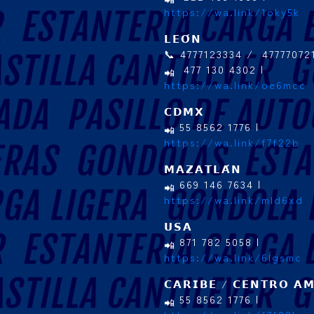
https://wa.link/1oky5k
𝗟𝗘𝗢́𝗡
📞 4777123334 / 47777072
477 130 4302 |
https://wa.link/oe6mcc
𝗖𝗗𝗠𝗫
55 8562 1776 |
https://wa.link/f7f22b
𝗠𝗔𝗭𝗔𝗧𝗟𝗔́𝗡
669 146 7634 |
https://wa.link/mld6xd
𝗨𝗦𝗔
871 782 5058 |
https://wa.link/6lgsmc
𝗖𝗔𝗥𝗜𝗕𝗘 / 𝗖𝗘𝗡𝗧𝗥𝗢 𝗔𝗠
55 8562 1776 |