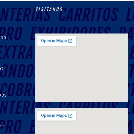
VISÍTANOS
830
07
089
144