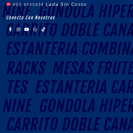
800 4040434
𝘓𝘢𝘥𝘢 𝘚𝘪𝘯 𝘊𝘰𝘴𝘵𝘰
Conecta Con Nosotros