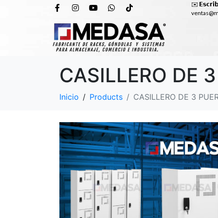
✉️
𝗘𝘀𝗰𝗿𝗶́
ventas@m
CASILLERO DE 3
Inicio
Products
CASILLERO DE 3 PUE