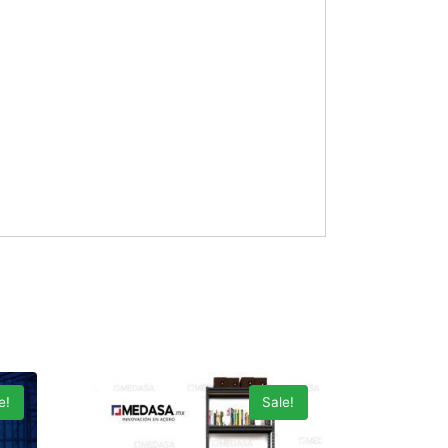
e!
Sale!