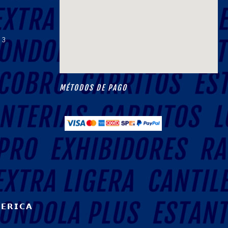
13
MÉTODOS DE PAGO
𝗘𝗥𝗜𝗖𝗔