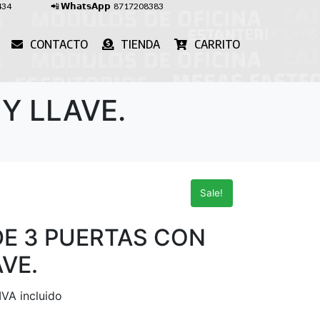
434
📲
𝗪𝗵𝗮𝘁𝘀𝗔𝗽𝗽
8717208383
CONTACTO
TIENDA
CARRITO
Y LLAVE.
Sale!
DE 3 PUERTAS CON
VE.
IVA incluido