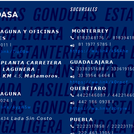
SUCURSALES
𝗠𝗢𝗡𝗧𝗘𝗥𝗥𝗘𝗬
𝗔𝗚𝗨𝗡𝗔 𝗬 𝗢𝗙𝗜𝗖𝗜𝗡𝗔𝗦
📞 8183348176 / 8183941
𝗘𝗦
81 1977 5785 |
011 |
https://wa.link/k554he
.link/7iu4dw
𝗚𝗨𝗔𝗗𝗔𝗟𝗔𝗝𝗔𝗥𝗔
́𝘯: 𝙋𝙇𝘼𝙉𝙏𝘼 𝘾𝘼𝙍𝙍𝙀𝙏𝙀𝙍𝘼
📞 3338351688 / 33361915
 𝙇𝘼𝙂𝙐𝙉𝙀𝙍𝘼 –
33 3954 6464 |
 𝙆𝙈 4.5, 𝙈𝙖𝙩𝙖𝙢𝙤𝙧𝙤𝙨,
https://wa.link/k0rpcf
𝗤𝗨𝗘𝗥𝗘́𝗧𝗔𝗥𝗢
𝗔𝗚𝗨𝗡𝗔
📞 4422146087 / 4422146
2024 |
442 186 0938 |
.link/4yzm5w
https://wa.link/zbryiw
0434
𝘓𝘢𝘥𝘢 𝘚𝘪𝘯 𝘊𝘰𝘴𝘵𝘰
𝗣𝗨𝗘𝗕𝗟𝗔
📞 2222317858 / 2222317
222 463 1305 |