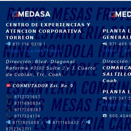
𝗖𝗘𝗡𝗧𝗥𝗢 𝗗𝗘 𝗘𝗫𝗣𝗘𝗥𝗜𝗘𝗡𝗖𝗜𝗔𝗦 𝗬
𝗣𝗟𝗔𝗡𝗧𝗔 
𝗔𝗧𝗘𝗡𝗖𝗜𝗢𝗡 𝗖𝗢𝗥𝗣𝗢𝗥𝗔𝗧𝗜𝗩𝗔
𝗚𝗘𝗡𝗘𝗥𝗔𝗟
𝗧𝗢𝗥𝗥𝗘𝗢́𝗡
📲 871 469 3
871 116 0378 |
https://wa
https://wa.link/ttdpts
𝘋𝘪𝘳𝘦𝘤𝘤𝘪𝘰
𝘋𝘪𝘳𝘦𝘤𝘤𝘪𝘰́𝘯: 𝘉𝘭𝘷𝘥. 𝘋𝘪𝘢𝘨𝘰𝘯𝘢𝘭
𝘾𝙊𝙈𝘼𝙍𝘾
𝘙𝘦𝘧𝘰𝘳𝘮𝘢 #3580 𝘚𝘶𝘪𝘵𝘦 2 𝘺 3. 𝘊𝘶𝘢𝘳𝘵𝘰
𝙎𝘼𝙇𝙏𝙄𝙇𝙇
𝘥𝘦 𝘊𝘰𝘣𝘪𝘢́𝘯, 𝘛𝘳𝘤, 𝘊𝘰𝘢𝘩.
𝘾𝙤𝙖𝙝.
𝐶𝑂𝑁𝑀𝑈𝑇𝐴𝐷𝑂𝑅 𝐸𝑥𝑡. 𝑁𝑜. 0
𝗣𝗟𝗔𝗡𝗧𝗔 
8712721657
📲 871 347 
8711690834
https://wa
8717208383
☎ 800 404
8717324174
8717825058 /
8711160432 /
8712362711