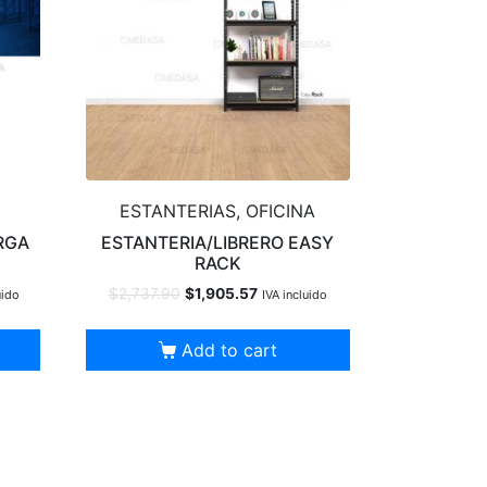
ESTANTERIAS, OFICINA
ARGA
ESTANTERIA/LIBRERO EASY
RACK
$
2,737.90
$
1,905.57
uido
IVA incluido
Add to cart