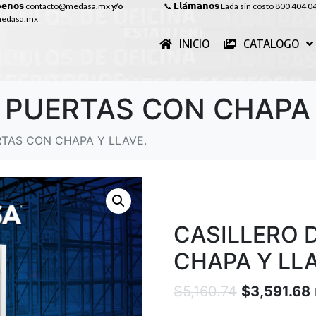
𝗯𝗲𝗻𝗼𝘀
contacto@medasa.mx
y/ó
📞
𝗟𝗹𝗮́𝗺𝗮𝗻𝗼𝘀
Lada sin costo 800 404 0
edasa.mx
INICIO
CATALOGO
 PUERTAS CON CHAPA 
RTAS CON CHAPA Y LLAVE.
CASILLERO 
CHAPA Y LLA
$
5,160.74
$
3,591.68