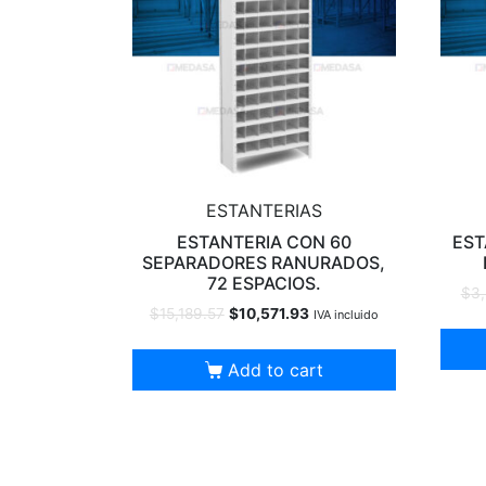
ESTANTERIAS
ESTANTERIA CON 60
EST
SEPARADORES RANURADOS,
72 ESPACIOS.
$
3
$
15,189.57
$
10,571.93
IVA incluido
Add to cart