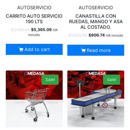
AUTOSERVICIO
AUTOSERVICIO
CARRITO AUTO SERVICIO
CANASTILLA CON
190 LTS
RUEDAS, MANGO Y ASA
AL COSTADO.
$
7,708.46
$
5,365.09
IVA
incluido
$
1,302.80
$
906.74
IVA incluido
Add to cart
Read more
Sale!
Sale!