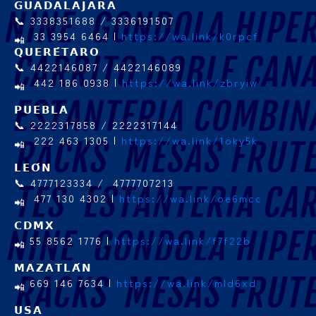
𝗚𝗨𝗔𝗗𝗔𝗟𝗔𝗝𝗔𝗥𝗔
📞 3338351688 / 3336191507
33 3954 6464 |
https://wa.link/k0rpcf
𝗤𝗨𝗘𝗥𝗘́𝗧𝗔𝗥𝗢
📞 4422146087 / 4422146089
442 186 0938 |
https://wa.link/zbryiw
𝗣𝗨𝗘𝗕𝗟𝗔
📞 2222317858 / 2222317144
222 463 1305 |
https://wa.link/1oky5k
𝗟𝗘𝗢́𝗡
📞 4777123334 / 4777707213
477 130 4302 |
https://wa.link/oe6mcc
𝗖𝗗𝗠𝗫
55 8562 1776 |
https://wa.link/f7f22b
𝗠𝗔𝗭𝗔𝗧𝗟𝗔́𝗡
669 146 7634 |
https://wa.link/mld6xd
𝗨𝗦𝗔