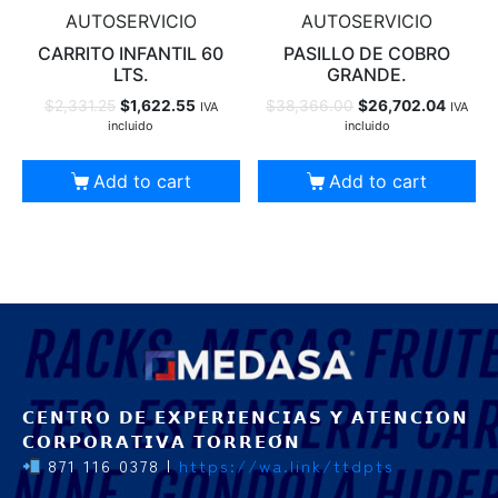
AUTOSERVICIO
AUTOSERVICIO
CARRITO INFANTIL 60
PASILLO DE COBRO
LTS.
GRANDE.
$
2,331.25
$
1,622.55
$
38,366.00
$
26,702.04
IVA
IVA
incluido
incluido
Add to cart
Add to cart
𝗖𝗘𝗡𝗧𝗥𝗢 𝗗𝗘 𝗘𝗫𝗣𝗘𝗥𝗜𝗘𝗡𝗖𝗜𝗔𝗦 𝗬 𝗔𝗧𝗘𝗡𝗖𝗜𝗢𝗡
𝗖𝗢𝗥𝗣𝗢𝗥𝗔𝗧𝗜𝗩𝗔 𝗧𝗢𝗥𝗥𝗘𝗢́𝗡
871 116 0378 |
https://wa.link/ttdpts