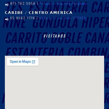
871 782 5058 |
https://wa.link/6lgsmc
𝗖𝗔𝗥𝗜𝗕𝗘 / 𝗖𝗘𝗡𝗧𝗥𝗢 𝗔𝗠𝗘𝗥𝗜𝗖𝗔
55 8562 1776 |
https://wa.link/f7f22b
VISÍTANOS