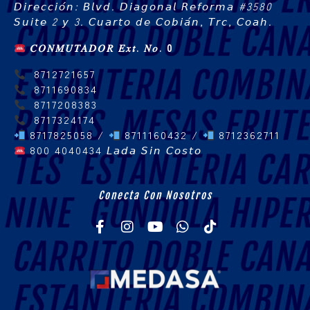
𝘋𝘪𝘳𝘦𝘤𝘤𝘪𝘰́𝘯: 𝘉𝘭𝘷𝘥. 𝘋𝘪𝘢𝘨𝘰𝘯𝘢𝘭 𝘙𝘦𝘧𝘰𝘳𝘮𝘢 #3580
𝘚𝘶𝘪𝘵𝘦 2 𝘺 3. 𝘊𝘶𝘢𝘳𝘵𝘰 𝘥𝘦 𝘊𝘰𝘣𝘪𝘢́𝘯, 𝘛𝘳𝘤, 𝘊𝘰𝘢𝘩.
𝐶𝑂𝑁𝑀𝑈𝑇𝐴𝐷𝑂𝑅 𝐸𝑥𝑡. 𝑁𝑜. 0
8712721657
8711690834
8717208383
8717324174
8717825058 /
8711160432 /
8712362711
800 4040434
𝘓𝘢𝘥𝘢 𝘚𝘪𝘯 𝘊𝘰𝘴𝘵𝘰
Conecta Con Nosotros