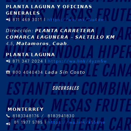
𝗣𝗟𝗔𝗡𝗧𝗔 𝗟𝗔𝗚𝗨𝗡𝗔 𝗬 𝗢𝗙𝗜𝗖𝗜𝗡𝗔𝗦
𝗚𝗘𝗡𝗘𝗥𝗔𝗟𝗘𝗦
📲 871 469 3011 |
https://wa.link/7iu4dw
𝘋𝘪𝘳𝘦𝘤𝘤𝘪𝘰́𝘯: 𝙋𝙇𝘼𝙉𝙏𝘼 𝘾𝘼𝙍𝙍𝙀𝙏𝙀𝙍𝘼
𝘾𝙊𝙈𝘼𝙍𝘾𝘼 𝙇𝘼𝙂𝙐𝙉𝙀𝙍𝘼 – 𝙎𝘼𝙇𝙏𝙄𝙇𝙇𝙊 𝙆𝙈
4.5, 𝙈𝙖𝙩𝙖𝙢𝙤𝙧𝙤𝙨, 𝘾𝙤𝙖𝙝.
𝗣𝗟𝗔𝗡𝗧𝗔 𝗟𝗔𝗚𝗨𝗡𝗔
📲 871 347 2024 |
https://wa.link/4yzm5w
☎ 800 4040434
𝘓𝘢𝘥𝘢 𝘚𝘪𝘯 𝘊𝘰𝘴𝘵𝘰
SUCURSALES
𝗠𝗢𝗡𝗧𝗘𝗥𝗥𝗘𝗬
📞 8183348176 / 8183941830
81 1977 5785 |
https://wa.link/k554he